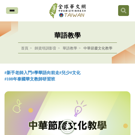
全
球
華語教學
華
首頁
師資培訓影音
華語教學
中華節慶文化教學
文
網
#新手老師入門
#學華語向前走
#兒少
#文化
中
#108年泰國華文教師研習班
華
民
國