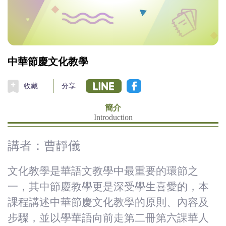
(臺
灣)
僑
中華節慶文化教學
務
收藏
分享
委
簡介
Introduction
員
講者：曹靜儀
會
文化教學是華語文教學中最重要的環節之
一，其中節慶教學更是深受學生喜愛的，本
課程講述中華節慶文化教學的原則、內容及
步驟，並以學華語向前走第二冊第六課華人