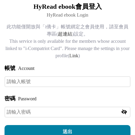
(臺
如有問題請詢問
「全球華文網」客服
。另有關電子書平臺
HyRead ebook會員登入
操作問題，請詢問
HyRead電子書客服
。
HyRead ebook Login
灣)
2.若您不需使用「全球華文網」相關服務，可連繫
「全球華
文網」客服
，進行帳號停用
此功能僅開放與「i僑卡」帳號綁定之會員使用，請至會員
僑
專區(
超連結
)設定。
This service is only available for the members whose account
The announcement of "HyRead ebook” service on
務
linked to "i-Compatriot Card". Please manage the settings in your
Huayuworld.org
profile(
Link
)
"HyRead ebook” e-book lending on Huayuworld.org is available
委
now, only for the members whose account linked to "i-Compatriot
帳號
Account
員
Card".
※Please refer to
"i-Compatriot Card"
application.
會
Attention!
密碼
Password
Please log in with your Huayuworld.org account and password.
To create a Huayuworld.org account, please visit
huayuworld.org.
If you have any questions about Huayuworld.org, please contact
the
customer service.
If you have any questions about "HyRead
送出