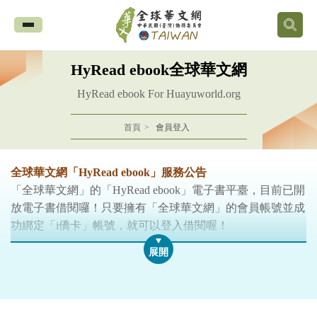
全
球
HyRead ebook全球華文網
華
HyRead ebook For Huayuworld.org
文
首頁
會員登入
網
全球華文網「HyRead ebook」服務公告
中
「全球華文網」的「HyRead ebook」電子書平臺，目前已開
放電子書借閱囉！只要擁有「全球華文網」的會員帳號並成
華
功綁定「i僑卡」帳號，就可以登入借閱喔！
民
※「i僑卡」申辦事宜，敬請參閱僑委會
「i僑卡」網站
。
注意！
國
1.請使用您的「全球華文網」會員帳號密碼登入，
註冊會員