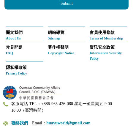
ebook", please contact the
customer service
.
Submit
2.If you don’t need Huayuworld.org membership anymore, please
contact the
customer service
to delete your account.
關於我們
網站導覽
會員使用條款
About Us
Sitemap
Terms of Membership
常見問題
著作權聲明
資訊安全政策
FAQ
Copyright Notice
Information Security
Policy
隱私權政策
Privacy Policy
客服電話 TEL：+886-965-426-080 星期一至星期五 9:00-
18:00（臺灣時間）
聯絡我們
｜Email：
huayuworld@gmail.com