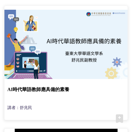
(臺
灣)
僑
務
委
員
會
AI時代華語教師應具備的素養
講者：舒兆民