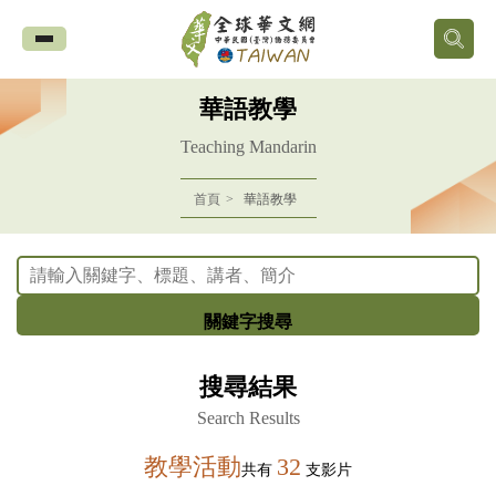
全
球
華語教學
華
Teaching Mandarin
文
首頁
華語教學
網
中
關鍵字搜尋
華
搜尋結果
民
Search Results
國
教學活動
32
共有
支影片