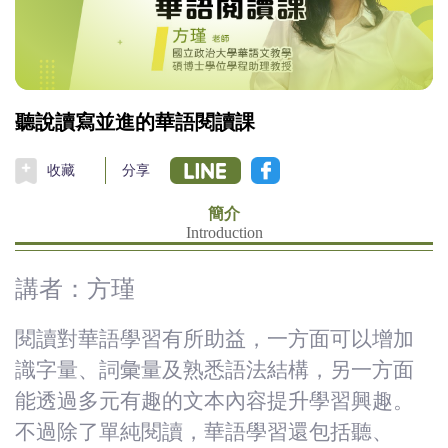
(臺
灣)
僑
聽說讀寫並進的華語閱讀課
務
收藏
分享
委
簡介
Introduction
員
講者：方瑾
會
閱讀對華語學習有所助益，一方面可以增加
識字量、詞彙量及熟悉語法結構，另一方面
能透過多元有趣的文本內容提升學習興趣。
不過除了單純閱讀，華語學習還包括聽、