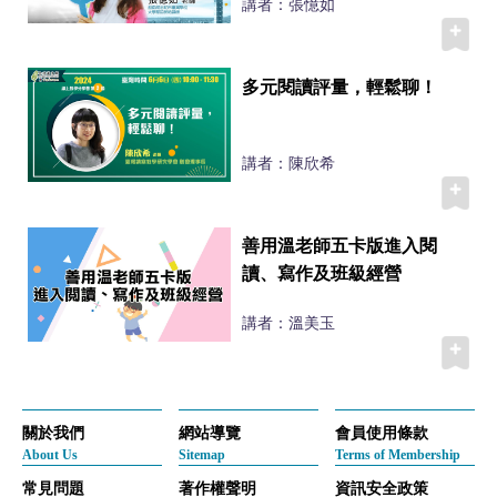
講者：張憶如
多元閱讀評量，輕鬆聊！
講者：陳欣希
善用溫老師五卡版進入閱
讀、寫作及班級經營
講者：溫美玉
關於我們
網站導覽
會員使用條款
About Us
Sitemap
Terms of Membership
常見問題
著作權聲明
資訊安全政策