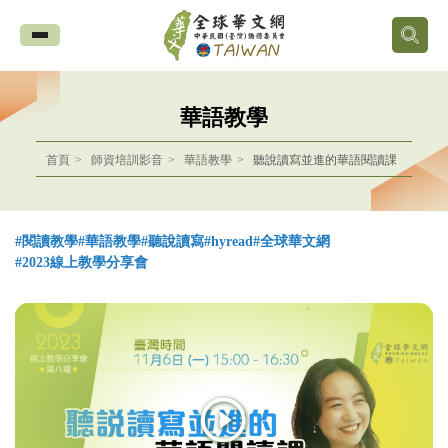
全
球
華語教學
華
首頁
師資培訓影音
華語教學
聽說讀寫並進的華語閱讀課
文
網
#閱讀教學
#華語教學
#聽說讀寫
#hyread
#全球華文網
中
#2023線上教學分享會
華
民
國