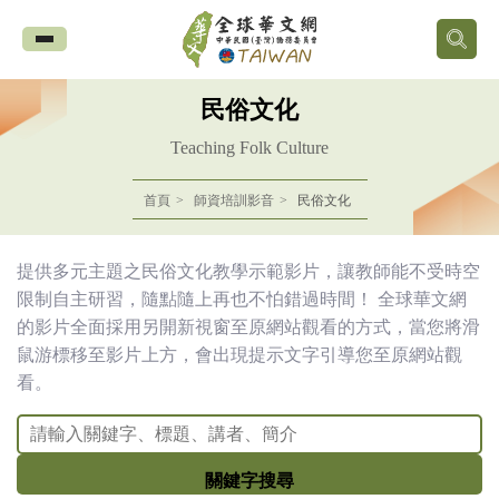
全
球
民俗文化
華
Teaching Folk Culture
文
首頁
師資培訓影音
民俗文化
網
提供多元主題之民俗文化教學示範影片，讓教師能不受時空
中
限制自主研習，隨點隨上再也不怕錯過時間！ 全球華文網
的影片全面採用另開新視窗至原網站觀看的方式，當您將滑
華
鼠游標移至影片上方，會出現提示文字引導您至原網站觀
看。
民
國
關鍵字搜尋