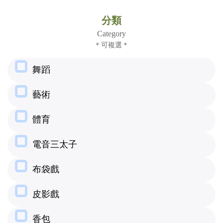
(臺
分類
灣)
Category
＊可複選＊
僑
舞蹈
務
藝術
委
體育
員
電音三太子
會
布袋戲
皮影戲
香包