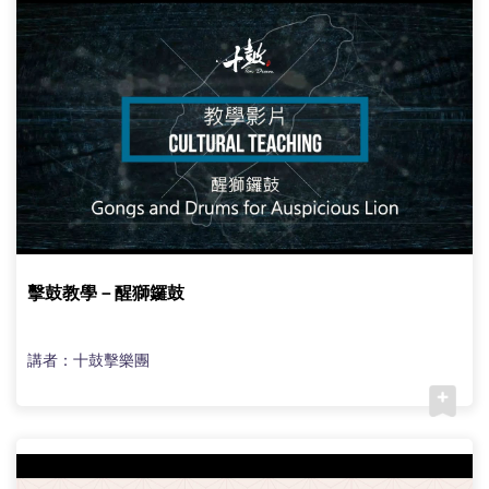
擊鼓教學－醒獅鑼鼓
講者：十鼓擊樂團