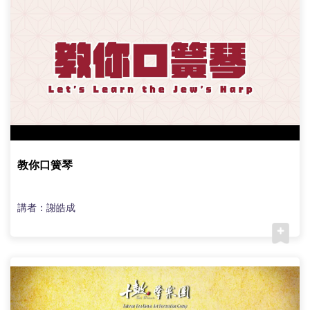
教你口簧琴
講者：謝皓成