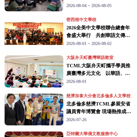
(臺
推廣華語與臺灣文化
2026-08-04 ~ 2026-08-05
灣)
密西根中文學校
2026全美中文學校聯合總會年
僑
會盛大舉行 共創華語文傳承
教育新里程
2026-08-01 ~ 2026-08-02
務
大阪弁天町臺灣華語教室
委
TCML大阪弁天町攜手學員推
廣臺灣多元文化 以華語、剪
員
紙與客家茶深化大阪交流
2026-08-01
會
慈濟加拿大分會北多倫多人文學校
北多倫多慈濟TCML參展安省
議員青年博覽會 現場熱推成人
華語與臺灣職涯機會
2026-07-26
亞特蘭大華僑文教服務中心