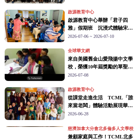
啟源教育中心
啟源教育中心舉辦「君子四
雅」假期班 沉浸式體驗宋代
生活美學
2026-07-06 ~ 2026-07-10
全球華文網
來自美國舊金山愛飛揚中文學
校，榮獲10年屆獎勵的單聖玲
老師
2026-07-08
啟源教育中心
從課堂走進生活 TCML「誰
來當老闆」體驗活動展現華語
學習成果
2026-06-28
慈濟加拿大分會北多倫多人文學校
兼顧家庭與工作！TCML北多