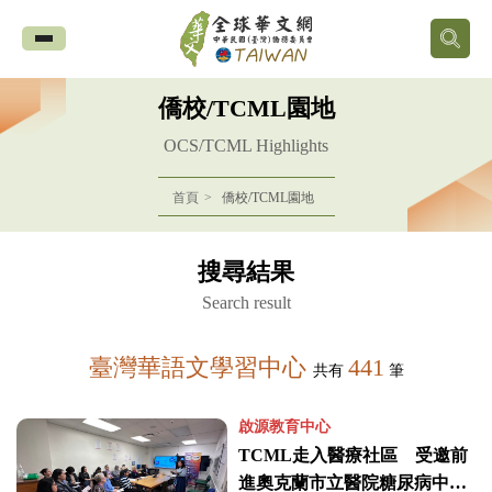
全
球
僑校/TCML園地
華
OCS/TCML Highlights
文
首頁
僑校/TCML園地
網
搜尋結果
中
Search result
華
臺灣華語文學習中心
441
共有
筆
民
啟源教育中心
國
TCML走入醫療社區 受邀前
進奧克蘭市立醫院糖尿病中心