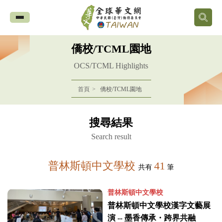
全
球
僑校/TCML園地
華
OCS/TCML Highlights
文
首頁
僑校/TCML園地
網
搜尋結果
中
Search result
華
普林斯頓中文學校
41
共有
筆
民
普林斯頓中文學校
國
普林斯頓中文學校漢字文藝展
演 -- 墨香傳承・跨界共融