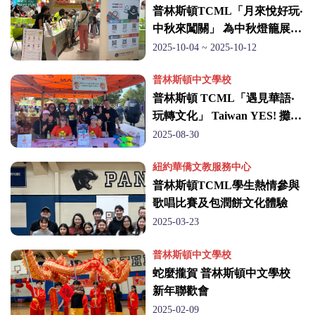
普林斯頓TCML「月來悅好玩‧
中秋來闖關」 為中秋燈籠展增
添光彩
2025-10-04 ~ 2025-10-12
普林斯頓中文學校
普林斯頓 TCML「遇見華語‧
玩轉文化」 Taiwan YES! 攤位
人氣旺
2025-08-30
紐約華僑文教服務中心
普林斯頓TCML學生熱情參與
歌唱比賽及包潤餅文化體驗
2025-03-23
普林斯頓中文學校
蛇麼攏賀 普林斯頓中文學校
新年聯歡會
2025-02-09