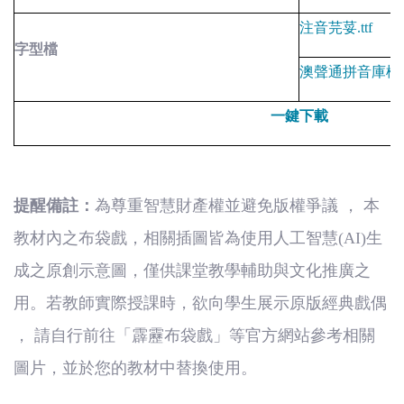
注音芫荽
.ttf
字型檔
澳聲通拼音庫楷
一鍵下載
提醒
備
註：
為尊重智慧財產權並避免版權爭議
，
本
教材內之布袋戲，相關插圖皆為使用人工智慧
(AI)
生
成之原創示意圖，僅供課堂教學輔助與文化推廣之
用。若教師實際授課時，欲向學生展示原版經典戲偶
，
請自行前往「霹靂布袋戲」等官方網站參考相關
圖片，並於您的教材中替換使用。