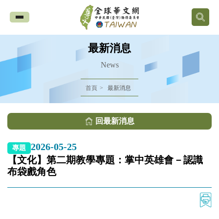
全
球
最新消息
華
News
文
首頁
最新消息
網
回最新消息
中
2026-05-25
專題
華
【文化】第二期教學專題：掌中英雄會－認識
布袋戲角色
民
國