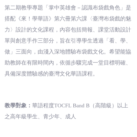
(臺
第二期教學專題「
掌中英雄會－認識布袋戲角色
」
是
灣)
搭配《來！學華語》
第六冊第六課
〈臺灣布袋戲的魅
力〉設計的文化課程，內容包括簡報、課堂活動設計
僑
單與創意手作三部分，旨在引導學生透過「看、學、
務
做」三面向，由淺入深地體驗布袋戲文化。希望能協
委
助教師在有限時間內，依循步驟完成一堂目標明確、
具備深度體驗感的臺灣文化華語課程。
員
會
教學對象：
華語程度
TOCFL Band B
（高階級）以上
之高年級學生、青少年、成人