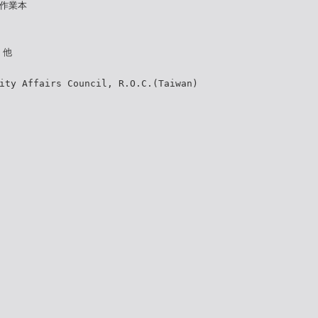
) 作業本
 他
ity Affairs Council, R.O.C.(Taiwan)