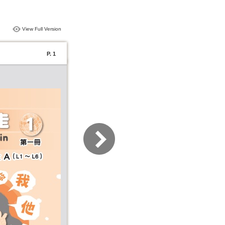
View Full Version
P. 1