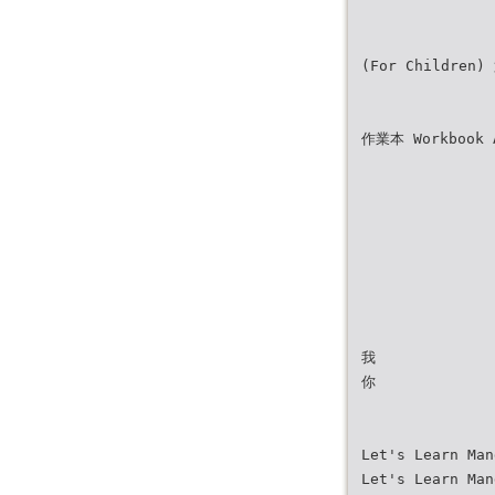
(For Children
作業本 Workbook 
我
你
Let's Learn Man
Let's Learn Man