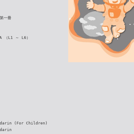
) 第一冊
A （L1 ～ L6）
darin (For Children)
darin