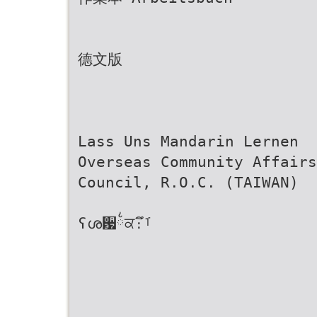
德文版
Lass Uns Mandarin Lernen
Overseas Community Affairs
Council, R.O.C. (TAIWAN)
ʕശ͏਷྆ਕ։ࡰึ