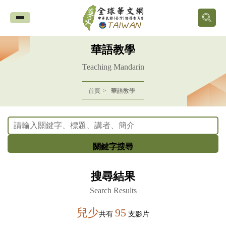
全
球
華語教學
華
Teaching Mandarin
文
首頁
華語教學
網
中
關鍵字搜尋
華
搜尋結果
民
Search Results
國
兒少
95
共有
支影片