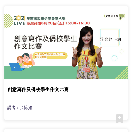
(臺
灣)
僑
務
委
員
會
創意寫作及僑校學生作文比賽
講者：張憶如