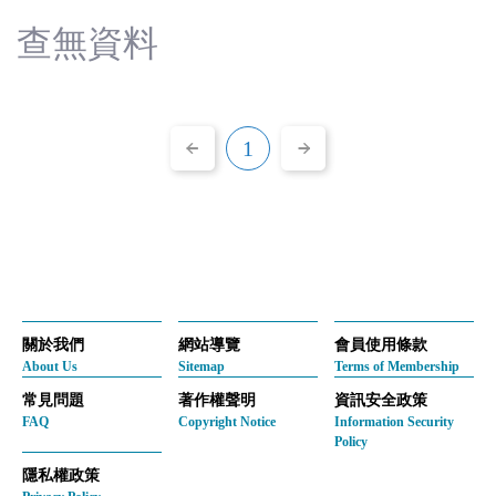
(臺
查無資料
灣)
僑
1
務
委
員
會
關於我們
網站導覽
會員使用條款
About Us
Sitemap
Terms of Membership
常見問題
著作權聲明
資訊安全政策
FAQ
Copyright Notice
Information Security
Policy
隱私權政策