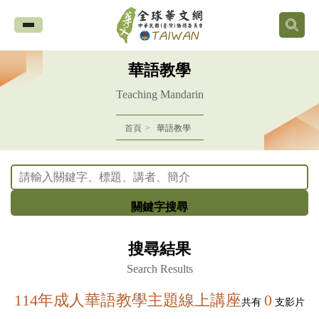
全
球
華語教學
華
Teaching Mandarin
文
首頁
華語教學
網
中
關鍵字搜尋
華
搜尋結果
民
Search Results
國
114年成人華語教學主題線上講座
0
共有
支影片