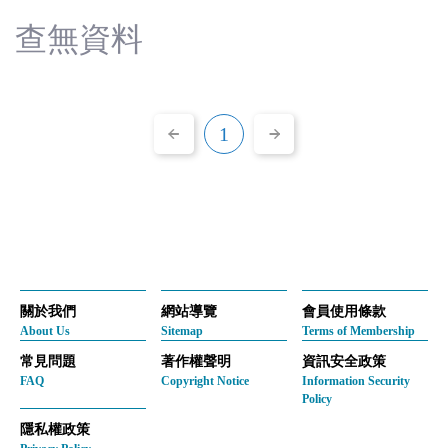
(臺
查無資料
灣)
僑
1
務
委
員
會
關於我們
網站導覽
會員使用條款
About Us
Sitemap
Terms of Membership
常見問題
著作權聲明
資訊安全政策
FAQ
Copyright Notice
Information Security
Policy
隱私權政策