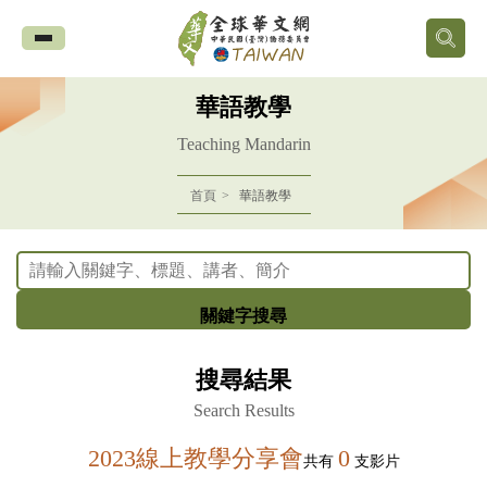
全
球
華語教學
華
Teaching Mandarin
文
首頁
華語教學
網
中
關鍵字搜尋
華
搜尋結果
民
Search Results
國
2023線上教學分享會
0
共有
支影片