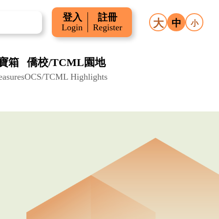
登入
註冊
大
中
小
Login
Register
寶箱
僑校/TCML園地
easures
OCS/TCML Highlights