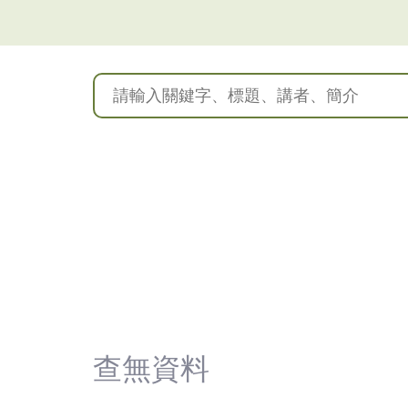
(臺
灣)
僑
務
委
員
會
查無資料