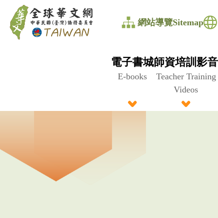
全
網站導覽Sitemap
球
華
電子書城
師資培訓影音
文
E-books
Teacher Training
Videos
網
中
華
民
國