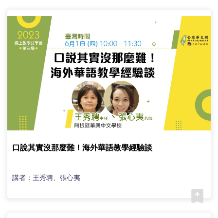
(臺
灣)
僑
務
委
員
會
口說其實沒那麼難！海外華語教學經驗談
講者：王秀聘、張心夷