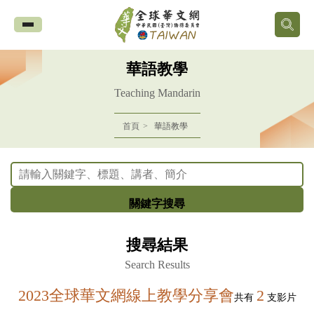
全
球
華語教學
華
Teaching Mandarin
文
首頁
華語教學
網
中
關鍵字搜尋
華
搜尋結果
民
Search Results
國
2023全球華文網線上教學分享會
2
共有
支影片