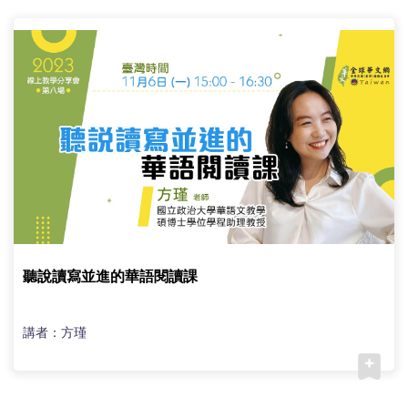
(臺
灣)
僑
務
委
員
會
聽說讀寫並進的華語閱讀課
講者：方瑾