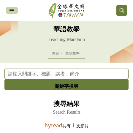
全
球
華語教學
華
Teaching Mandarin
文
首頁
華語教學
網
中
關鍵字搜尋
華
搜尋結果
民
Search Results
國
hyread
1
共有
支影片