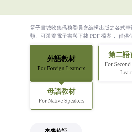
(臺
灣)
僑
電子書城收集僑務委員會編輯出版之各式華
類。可瀏覽電子書與下載 PDF 檔案， 僅
務
第二語
委
外語教材
For Second
For Foreign Learners
員
Lear
會
母語教材
For Native Speakers
來學華語