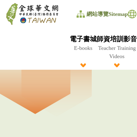
全
網站導覽Sitemap
球
華
電子書城
師資培訓影音
文
E-books
Teacher Training
Videos
網
中
華
民
國