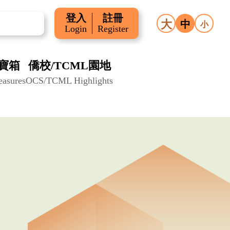
登入
註冊
大
中
小
Login
Register
寶箱
僑校/TCML園地
easures
OCS/TCML Highlights