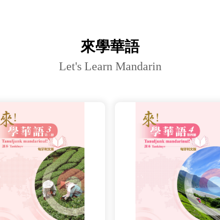
來學華語
Let's Learn Mandarin